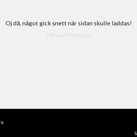
Oj då, något gick snett när sidan skulle laddas!
Tillbaka till startsidan
ra